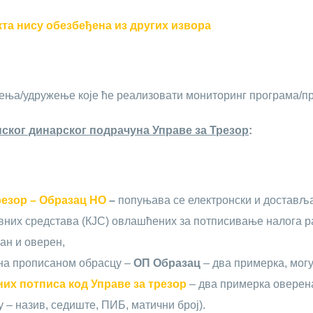
кта нису обезбеђена из других извора
ња/удружење које ће реализовати мониторинг програма/пр
ског динарског подрачуна Управе за Трезор
:
резор – Образац НО
–
попуњава се електронски и доставља
авних средстава (КЈС) овлашћених за потписивање налога 
ан и оверен,
на прописаном обрасцу –
ОП Образац
– два примерка, мог
х потписа код Управе за трезор
– два примерка оверена
– назив, седиште, ПИБ, матични број).