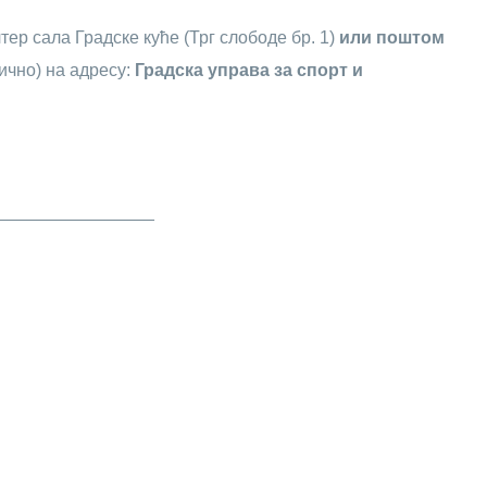
ер сала Градске куће (Трг слободе бр. 1)
или поштом
ично) на адресу:
Градска управа за спорт и
________________