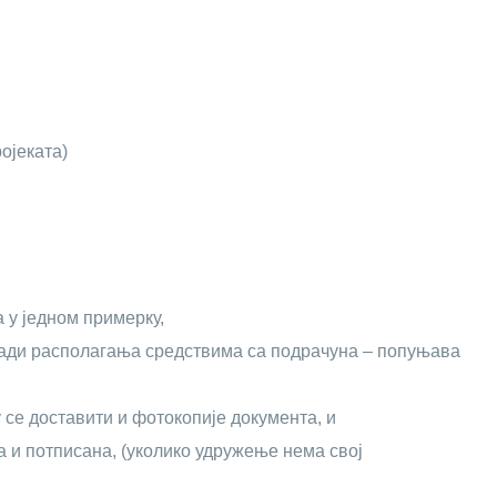
ојеката)
 у једном примерку,
ради располагања средствима са подрачуна – попуњава
у се доставити и фотокопије документа, и
 и потписана, (уколико удружење нема свој