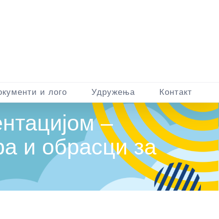
окументи и лого
Удружења
Контакт
нтацијом –
ра и обрасци за