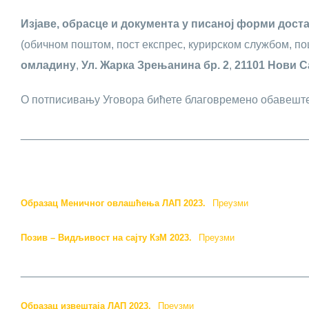
Изјаве, обрасце и документа у писаној форми дост
(обичном поштом, пост експрес, курирском службом, п
омладину
,
Ул. Жарка Зрењанина бр. 2
,
21101 Нови С
О потписивању Уговора бићете благовремено обавешт
______________________________________________
Образац Меничног овлашћења ЛАП 2023.
Преузми
Позив – Видљивост на сајту КзМ 2023.
Преузми
______________________________________________
Образац извештаја ЛАП 2023.
Преузми