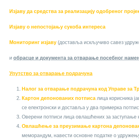
Изјаву да средства за реализацију одобреног проје
Изјаву о непостојању сукоба интереса
Мониторинг изјаву
(доставља искључиво савез удруже
и
обрасце и документа за отварање посебног намен
Упутство за отварање подрачуна
Налог за отварање подрачуна код Управе за Т
Картон депонованих потписа
лица корисника ј
се електронски и доставља у два примерка потпис
Оверени потписи лица овлашћених за заступање 
Овлашћење за преузимање картона депоновани
меморандум, навести основне податке о удружењу 