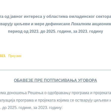
а од јавног интереса у областима омладинског сектора
остварују циљеви и мере дефинисане Локалним акционим
период од 2023. до 2025. године, за 2023. годину
023.
Преузми
__________________________________________________
ОБАВЕЗЕ ПРЕ ПОТПИСИВАЊА УГОВОРА
тума доношења Решења о одобравању програма и пројеката 
валуација програма и пројеката којима се остварују циљев
до 2025. године, за 2023. годину: