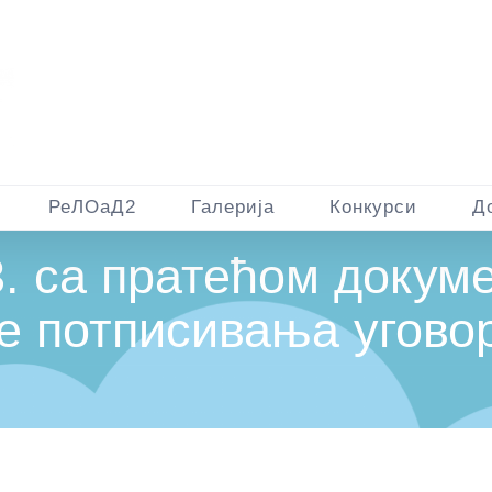
РеЛОаД2
Галерија
Конкурси
Д
са пратећом докуме
е потписивања угово