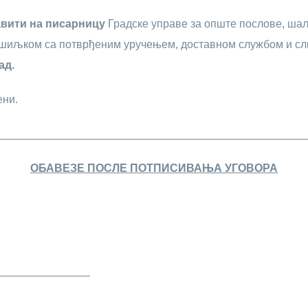
авити на писарницу
Градске управе за опште послове, шалт
ошиљком са потврђеним уручењем, доставном службом и сл
ад.
ени.
__________________________________________________
ОБАВЕЗЕ ПОСЛЕ ПОТПИСИВАЊА УГОВОРА
_______________