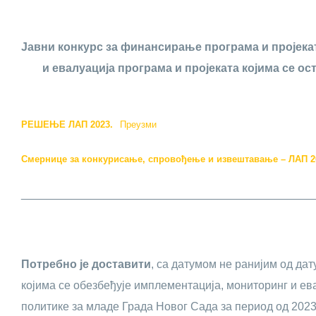
Јавни конкурс за финансирање програма и пројекат
и евалуација програма и пројеката којима се 
РЕШЕЊЕ ЛАП 2023.
Преузми
Смернице за конкурисање, спровођење и извештавање – ЛАП 2
______________________________________________
Потребно је доставити
, са датумом не ранијим од да
којима се обезбеђује имплементација, мониторинг и е
политике за младе Града Новог Сада за период од 2023. 