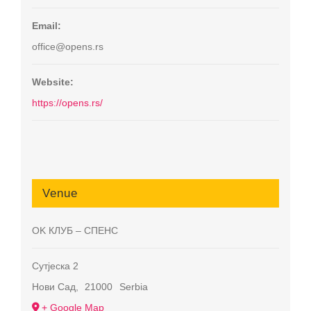
Email:
office@opens.rs
Website:
https://opens.rs/
Venue
OK КЛУБ – СПЕНС
Сутјеска 2
Нови Сад
,
21000
Serbia
+ Google Map