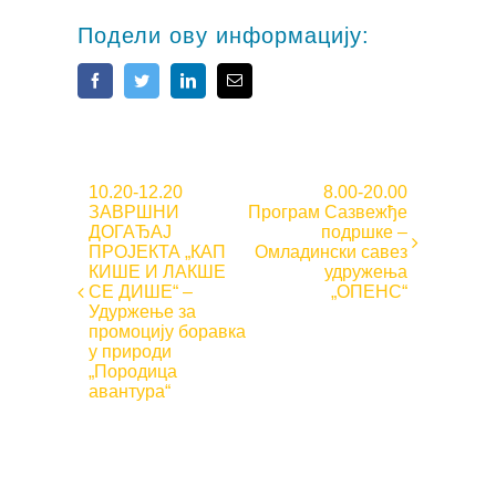
Подели ову информацију:
Facebook
Twitter
LinkedIn
Email
10.20-12.20
8.00-20.00
Event
ЗАВРШНИ
Програм Сазвежђе
Navigation
ДОГАЂАЈ
подршке –
ПРОЈЕКТА „КАП
Омладински савез
КИШЕ И ЛАКШЕ
удружења
СЕ ДИШЕ“ –
„ОПЕНС“
Удуржење за
промоцију боравка
у природи
„Породица
авантура“