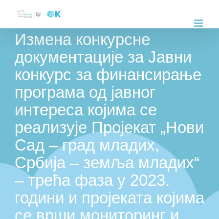
Skip
to
Измена конкурсне
content
документације за Јавни
конкурс за финансирање
програма од јавног
интереса којима се
реализује Пројекат „Нови
Сад – град младих,
Србија – земља младих“
– трећа фаза у 2023.
години и пројеката којима
се врши мониторинг и